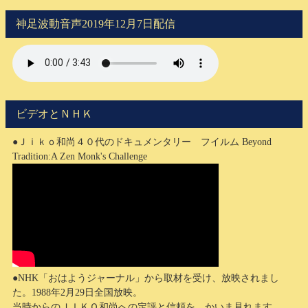
神足波動音声2019年12月7日配信
ビデオとＮＨＫ
●Ｊｉｋｏ和尚４０代のドキュメンタリー フイルム Beyond
Tradition:A Zen Monk's Challenge
●NHK「おはようジャーナル」から取材を受け、放映されまし
た。1988年2月29日全国放映。
当時からのＪＩＫＯ和尚への定評と信頼を、かいま見れます。