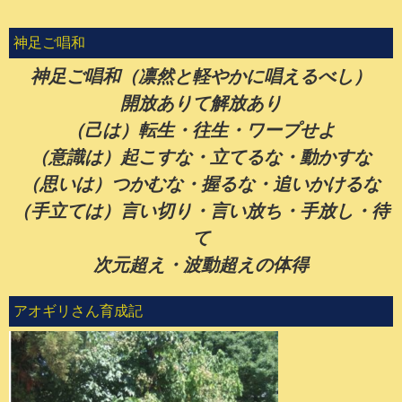
神足ご唱和
神足ご唱和（凛然と軽やかに唱えるべし）
開放ありて解放あり
（己は）転生・往生・ワープせよ
（意識は）起こすな・立てるな・動かすな
（思いは）つかむな・握るな・追いかけるな
（手立ては）言い切り・言い放ち・手放し・待
て
次元超え・波動超えの体得
アオギリさん育成記