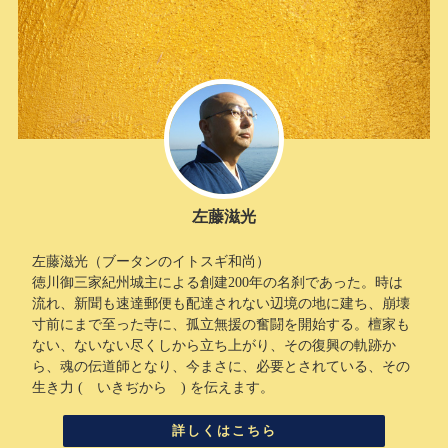
左藤滋光
左藤滋光（ブータンのイトスギ和尚）
徳川御三家紀州城主による創建200年の名刹であった。時は
流れ、新聞も速達郵便も配達されない辺境の地に建ち、崩壊
寸前にまで至った寺に、孤立無援の奮闘を開始する。檀家も
ない、ないない尽くしから立ち上がり、その復興の軌跡か
ら、魂の伝道師となり、今まさに、必要とされている、その
生き力 ( いきぢから ) を伝えます。
詳しくはこちら