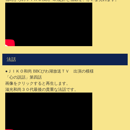
法話
●ＪＩＫＯ和尚 BBCびわ湖放送ＴＶ 出演の模様
「心の説話」第四話
画像をクリックすると再生します。
滋光和尚３０代最後の貴重な法話です。