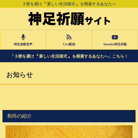
３密を避け〝 新しい生活様式 〟を模索するあなたへ
神足波動音声
Live配信
Youtube神足祈願
「３密を避け〝 新しい生活様式 〟を模索するあなたへ」こちら！
お知らせ
和尚の紹介