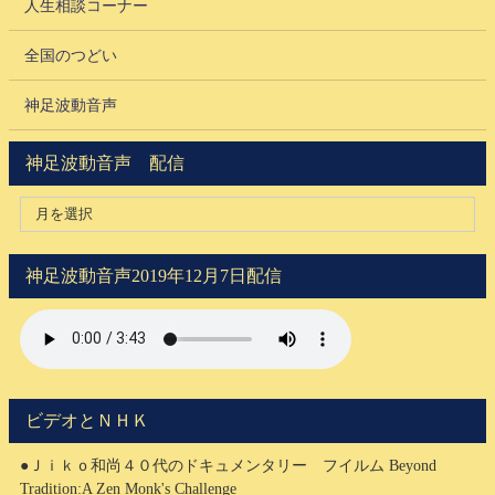
人生相談コーナー
全国のつどい
神足波動音声
神足波動音声 配信
神足波動音声2019年12月7日配信
ビデオとＮＨＫ
●Ｊｉｋｏ和尚４０代のドキュメンタリー フイルム Beyond
Tradition:A Zen Monk's Challenge