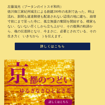
左藤滋光（ブータンのイトスギ和尚）
徳川御三家紀州城主による創建200年の名刹であった。時は
流れ、新聞も速達郵便も配達されない辺境の地に建ち、崩壊
寸前にまで至った寺に、孤立無援の奮闘を開始する。檀家も
ない、ないない尽くしから立ち上がり、その復興の軌跡か
ら、魂の伝道師となり、今まさに、必要とされている、その
生き力 ( いきぢから ) を伝えます。
詳しくはこちら