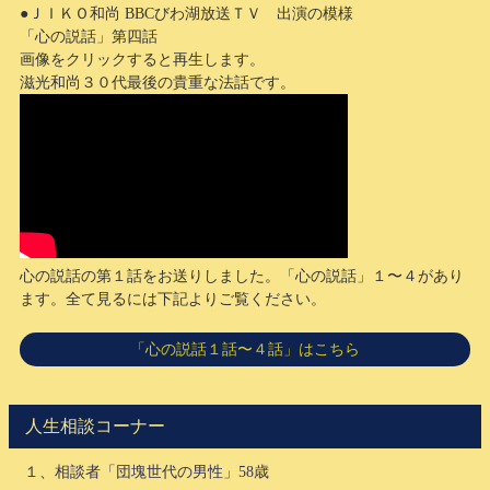
●ＪＩＫＯ和尚 BBCびわ湖放送ＴＶ 出演の模様
「心の説話」第四話
画像をクリックすると再生します。
滋光和尚３０代最後の貴重な法話です。
心の説話の第１話をお送りしました。「心の説話」１〜４があり
ます。全て見るには下記よりご覧ください。
「心の説話１話〜４話」はこちら
人生相談コーナー
１、相談者「団塊世代の男性」58歳