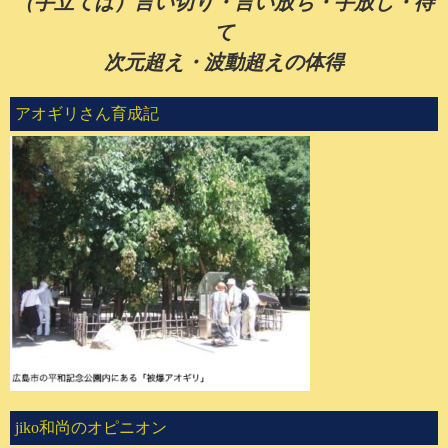
（手立ては）言い切り・言い放ち・手放し・待
て
次元超え・波動超えの体得
アオギリさん育成記
jiko和尚のオピニオン